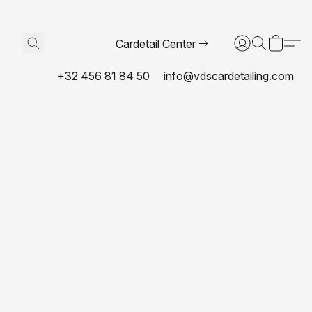
Cardetail Center
+32 456 81 84 50
info@vdscardetailing.com