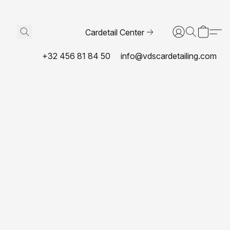
Cardetail Center
+32 456 81 84 50
info@vdscardetailing.com