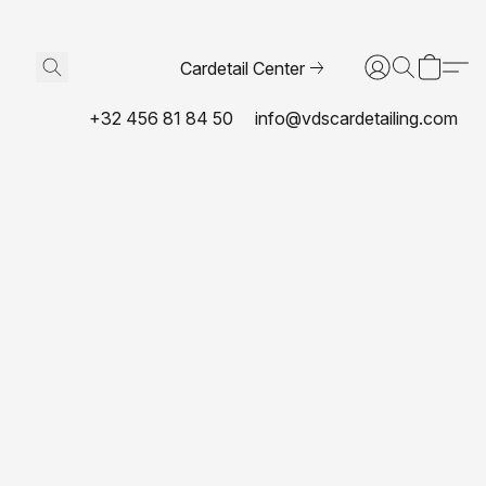
Cardetail Center
+32 456 81 84 50
info@vdscardetailing.com