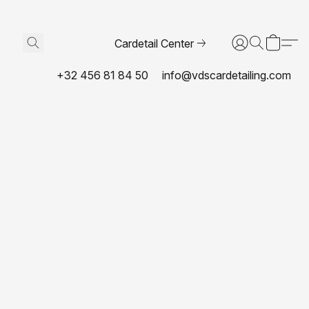
Cardetail Center
+32 456 81 84 50
info@vdscardetailing.com