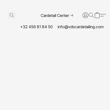
Cardetail Center
+32 456 81 84 50
info@vdscardetailing.com