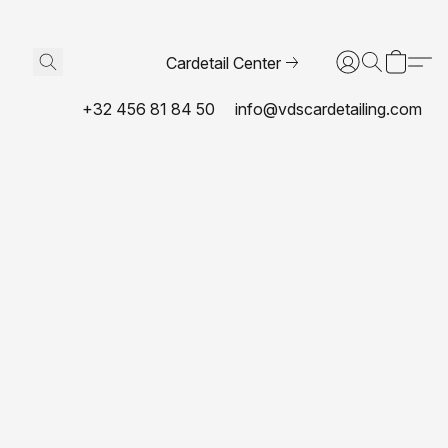
Cardetail Center
+32 456 81 84 50
info@vdscardetailing.com