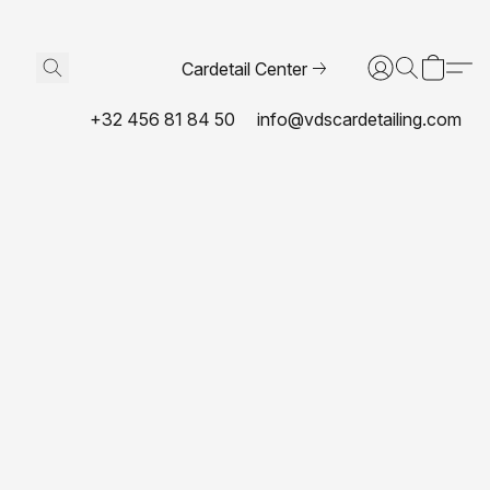
Cardetail Center
+32 456 81 84 50
info@vdscardetailing.com