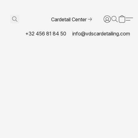
Cardetail Center
+32 456 81 84 50
info@vdscardetailing.com