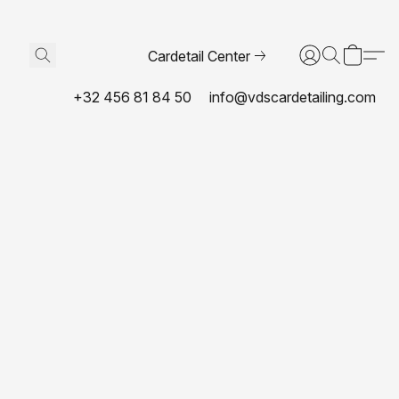
Cardetail Center
+32 456 81 84 50
info@vdscardetailing.com