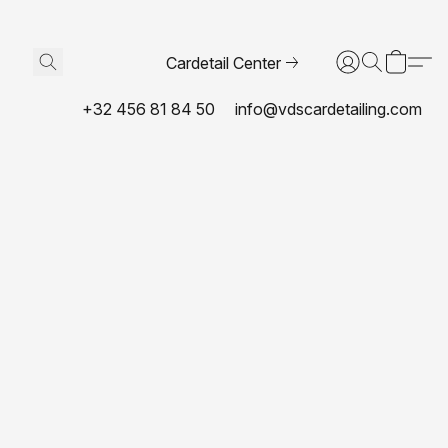
Cardetail Center
+32 456 81 84 50
info@vdscardetailing.com