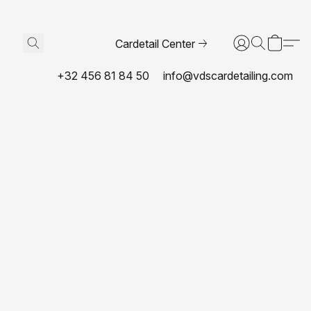
Cardetail Center
+32 456 81 84 50
info@vdscardetailing.com